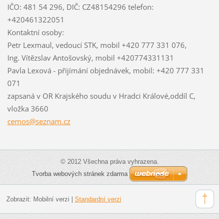
IČO: 481 54 296, DIČ: CZ48154296 telefon:
+420461322051
Kontaktní osoby:
Petr Lexmaul, vedoucí STK, mobil +420 777 331 076,
Ing. Vítězslav Antošovský, mobil +420774331131
Pavla Lexová - přijímání objednávek, mobil: +420 777 331
071
zapsaná v OR Krajského soudu v Hradci Králové,oddíl C,
vložka 3660
cemos@se
znam.cz
© 2012 Všechna práva vyhrazena.
Tvorba webových stránek zdarma
Zobrazit:
Mobilní verzi
|
Standardní verzi